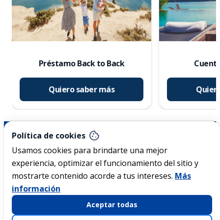
Préstamo Back to Back
Cuenta
Quiero saber más
Quier
Nicaragua
Política de cookies
Usamos cookies para brindarte una mejor
experiencia, optimizar el funcionamiento del sitio y
Acerca de Ficohsa
mostrarte contenido acorde a tus intereses.
Más
información
Sostenibilidad
Aceptar todas
Transparencia