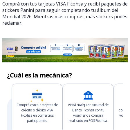
Comprá con tus tarjetas VISA Ficohsa y recibí paquetes de
stickers Panini para seguir completando tu álbum del
Mundial 2026. Mientras más comprás, más stickers podés
reclamar.
¿Cuál es la mecánica?
Comprá con tus tarjetas de
Visitá cualquier sucursal de
Po
crédito o débito VISA
Banco Ficohsa con tu
compra
Ficohsa en comercios
voucher de compra
vouche
participantes.
realizado en POS Ficohsa.
de s
M