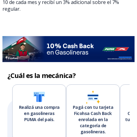
10 de cada mes y recibí un 3% adicional sobre el 7%
regular.
¿Cuál es la mecánica?
Realizá una compra
Pagá con tu tarjeta
Rec
en gasolineras
Ficohsa Cash Back
Cash
PUMA del país.
enrolada en la
tu es
categoría de
gasolineras.