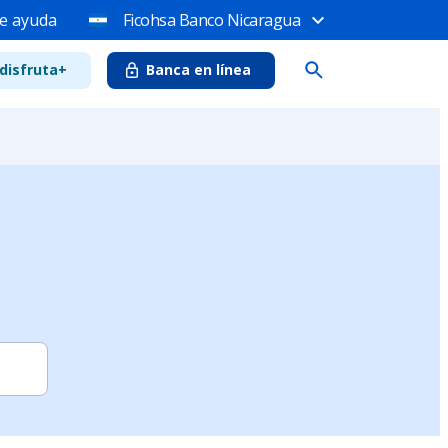
e ayuda
Ficohsa Banco Nicaragua
disfruta+
Banca en línea