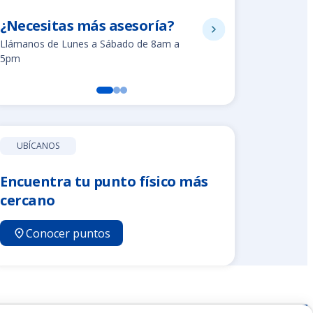
¿Necesitas más asesoría?
2255-8
Llámanos de Lunes a Sábado de 8am a
Línea gratuit
5pm
UBÍCANOS
Encuentra tu punto físico más
cercano
Conocer puntos