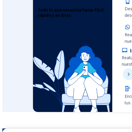
Des
Todo lo que necesitas hacer fácil,
desd
rápido y en línea
Rea
nue
Reali
nuest
Enc
tus