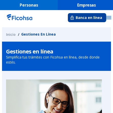
Personas
Empresas
Banca en línea
Gestiones En Línea
Inicio
Gestiones en línea
Simplifica tus trámites con Ficohsa en línea, desde donde
estés.