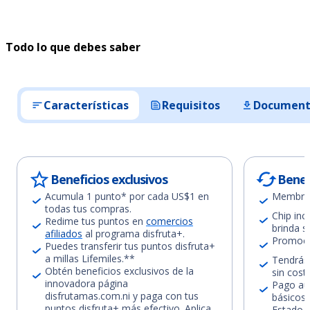
Todo lo que debes saber
Características
Requisitos
Document
Beneficios exclusivos
Benef
Acumula 1 punto* por cada US$1 en
Membresí
todas tus compras.
Chip inc
Redime tus puntos en
comercios
brinda s
afiliados
al programa disfruta+.
Promoci
Puedes transferir tus puntos disfruta+
a millas Lifemiles.**
Tendrás 
Obtén beneficios exclusivos de la
sin cost
innovadora página
Pago aut
disfrutamas.com.ni y paga con tus
básicos.
puntos disfruta+ más efectivo. Aplica
Estado 