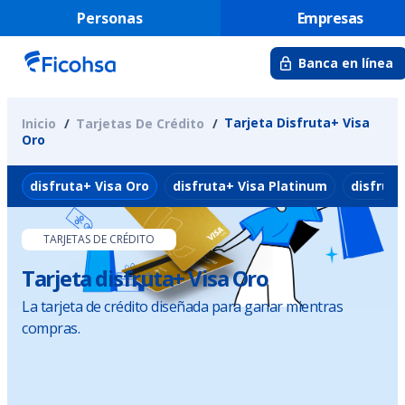
Personas
Empresas
Banca en línea
Tarjeta Disfruta+ Visa
Inicio
Tarjetas De Crédito
Oro
disfruta+ Visa Oro
disfruta+ Visa Platinum
disfruta
TARJETAS DE CRÉDITO
Tarjeta disfruta+ Visa Oro
La tarjeta de crédito diseñada para ganar mientras
compras.