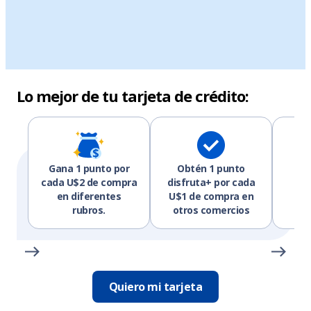
Lo mejor de tu tarjeta de crédito:
Gana 1 punto por
Obtén 1 punto
Pr
cada U$2 de compra
disfruta+ por cada
d
en diferentes
U$1 de compra en
rubros.
otros comercios
Quiero mi tarjeta