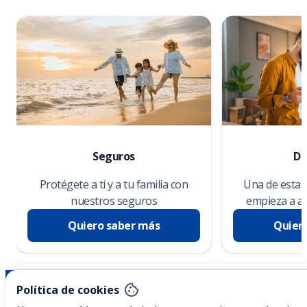
Seguros
De
Protégete a ti y a tu familia con
Una de estas 
nuestros seguros
empieza a ah
Quiero saber más
Quier
Nicaragua
Política de cookies