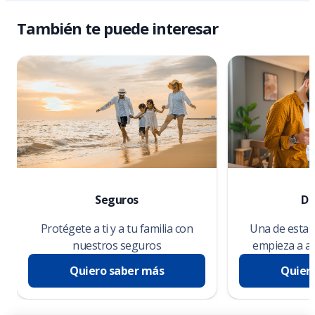
También te puede interesar
Seguros
De
Protégete a ti y a tu familia con
Una de estas 
nuestros seguros
empieza a ah
Quiero saber más
Quier