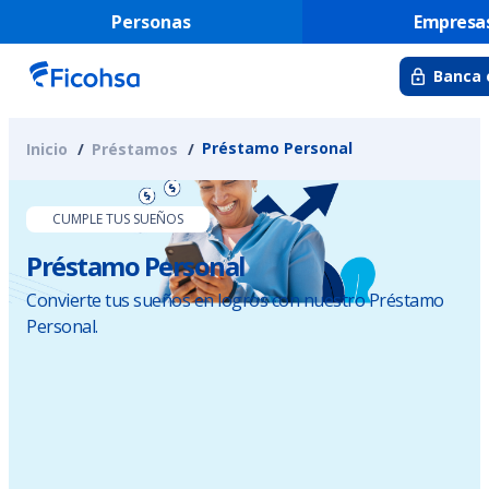
Personas
Empresa
Banca 
Préstamo Personal
Inicio
Préstamos
CUMPLE TUS SUEÑOS
Préstamo Personal
Convierte tus sueños en logros con nuestro Préstamo
Personal.