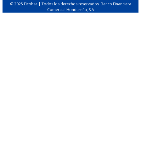
© 2025 Ficohsa | Todos los derechos reservados. Banco Financiera
Comercial Hondureña, S.A