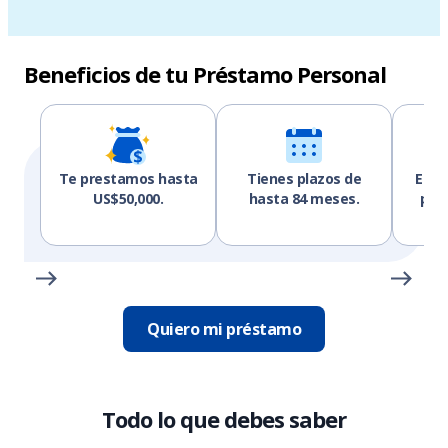
Beneficios de tu Préstamo Personal
Te prestamos hasta
Tienes plazos de
Elig
US$50,000.
hasta 84 meses.
pag
Quiero mi préstamo
Todo lo que debes saber