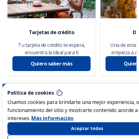
Tarjetas de crédito
De
Tu tarjeta de crédito te espera,
Una de estas 
encuentra la ideal para ti
empieza a ah
Quiero saber más
Quier
Nicaragua
Política de cookies
Usamos cookies para brindarte una mejor experiencia, o
funcionamiento del sitio y mostrarte contenido acorde a
Acerca de Ficohsa
intereses.
Más información
Sostenibilidad
Aceptar todas