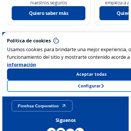
nuestros seguros
empieza a ah
Quiero saber más
Quier
Nicaragua
Política de cookies
Usamos cookies para brindarte una mejor experiencia, o
funcionamiento del sitio y mostrarte contenido acorde a 
Acerca de Ficohsa
información
Sostenibilidad
Aceptar todas
Configurar
Transparencia
Ficohsa Corporativo
Síguenos