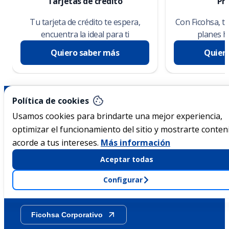
Tarjetas de crédito
Pr
Tu tarjeta de crédito te espera,
Con Ficohsa, t
encuentra la ideal para ti
planes h
Quiero saber más
Quier
Nicaragua
Política de cookies
Usamos cookies para brindarte una mejor experiencia,
optimizar el funcionamiento del sitio y mostrarte conten
Acerca de Ficohsa
acorde a tus intereses.
Más información
Sostenibilidad
Aceptar todas
Configurar
Transparencia
Ficohsa Corporativo