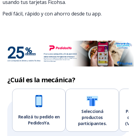
usando tus tarjetas Ficohsa.
Pedí fácil, rápido y con ahorro desde tu app.
¿Cuál es la mecánica?
Seleccioná
Pagá
Realizá tu pedido en
productos
de c
PedidosYa.
participantes.
(Visa