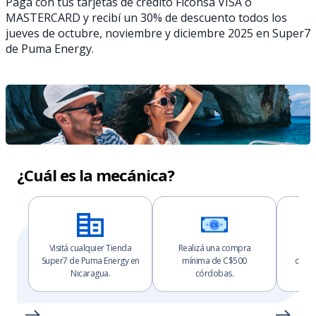
Pagá con tus tarjetas de crédito Ficohsa VISA o
MASTERCARD y recibí un 30% de descuento todos los
jueves de octubre, noviembre y diciembre 2025 en Super7
de Puma Energy.
¿Cuál es la mecánica?
Visitá cualquier Tienda
Realizá una compra
Pagá
Super7 de Puma Energy en
mínima de C$500
crédit
Nicaragua.
córdobas.